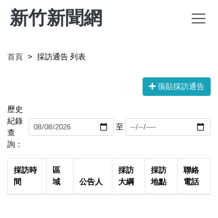
新竹新聞網
首頁
採訪通告 列表
張貼採訪通告
歷史
紀錄
至
查
詢：
採訪時
區
採訪
採訪
聯絡
間
域
公告人
大綱
地點
電話