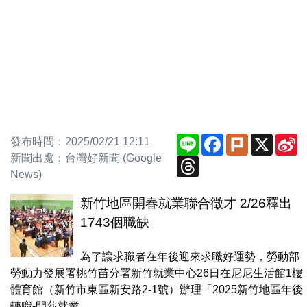
Line
Facebook
Plurk
X
S
發布時間：2025/02/21 12:11
W
新聞出處：台灣好新聞 (Google
Threads
News)
新竹地區開春就業聯合徵才 2/26釋出
1743個職缺
為了讓求職者在年後迎來求職好運勢，勞動部
勞動力發展署桃竹苗分署新竹就業中心26日在尼尼生活館1樓
體育館（新竹市東區新安路2-1號）辦理「2025新竹地區年後
轉職-開薪就業...