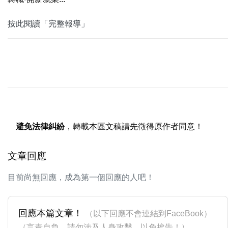
按此閱讀「完整報導」
避免法律糾紛
，轉載本區文稿請先徵得原作者同意！
文章回應
目前尚無回應，成為第一個回應的人吧！
回應本篇文章！
（以下回應不會連結到FaceBook）
（言責自負，請勿涉及人身攻擊，以免挨告！）