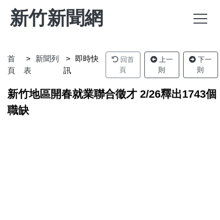
新竹新聞網
首
新聞列
即時快
回首
上一
下一
頁
則
則
頁
表
訊
新竹地區開春就業聯合徵才 2/26釋出1743個
職缺