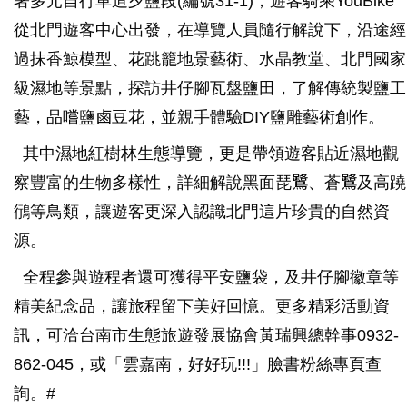
著多元自行車道夕鹽段(編號31-1)，遊客騎乘YouBike
從北門遊客中心出發，在導覽人員隨行解說下，沿途經
過抹香鯨模型、花跳籠地景藝術、水晶教堂、北門國家
級濕地等景點，探訪井仔腳瓦盤鹽田，了解傳統製鹽工
藝，品嚐鹽鹵豆花，並親手體驗DIY鹽雕藝術創作。
其中濕地紅樹林生態導覽，更是帶領遊客貼近濕地觀
察豐富的生物多樣性，詳細解說黑面琵鷺、蒼鷺及高蹺
鴴等鳥類，讓遊客更深入認識北門這片珍貴的自然資
源。
全程參與遊程者還可獲得平安鹽袋，及井仔腳徽章等
精美紀念品，讓旅程留下美好回憶。更多精彩活動資
訊，可洽台南市生態旅遊發展協會黃瑞興總幹事0932-
862-045，或「雲嘉南，好好玩!!!」臉書粉絲專頁查
詢。#