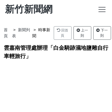
新竹新聞網
首
新聞列
時事新
回首
上一
下一
頁
則
則
頁
表
聞
雲嘉南管理處辦理「白金騎跡濕地鹽雕自行
車輕旅行」