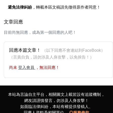
避免法律糾紛
，轉載本區文稿請先徵得原作者同意！
文章回應
目前尚無回應，成為第一個回應的人吧！
回應本篇文章！
（以下回應不會連結到FaceBook）
（言責自負，請勿涉及人身攻擊，以免挨告！）
尚未
登入會員
，無法回應！
本站為言論自主平台，相關圖文上載皆設有追蹤機制，
網友請謹慎發言，勿涉及人身攻擊！
如面臨法律糾紛，本站有權提供發稿人、
回應人資料予相關單位。
◎服務條款