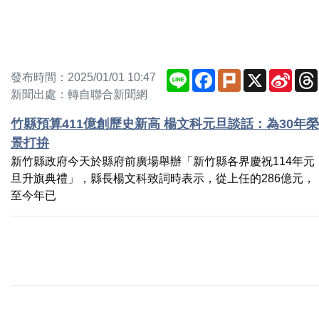
Line
Facebook
Plurk
X
Sina
發布時間：2025/01/01 10:47
Weib
新聞出處：轉自聯合新聞網
竹縣預算411億創歷史新高 楊文科元旦談話：為30年榮
景打拚
新竹縣政府今天於縣府前廣場舉辦「新竹縣各界慶祝114年元
旦升旗典禮」，縣長楊文科致詞時表示，從上任的286億元，
至今年已