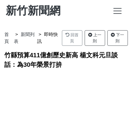
新竹新聞網
首
新聞列
即時快
回首
上一
下一
頁
則
則
頁
表
訊
竹縣預算411億創歷史新高 楊文科元旦談
話：為30年榮景打拚