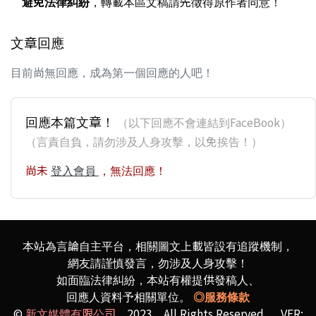
避免法律糾紛
，轉載本區文稿請先徵得原作者同意！
文章回應
目前尚無回應，成為第一個回應的人吧！
回應本篇文章！
（以下回應不會連結到FaceBook）
（言責自負，請勿涉及人身攻擊，以免挨告！）
尚未
登入會員
，無法回應！
本站為言論自主平台，相關圖文上載皆設有追蹤機制，
網友請謹慎發言，勿涉及人身攻擊！
如面臨法律糾紛，本站有權提供發稿人、
回應人資料予相關單位。
◎服務條款
©
新文媒體有限公司
2023 All Rights Reserved VER: