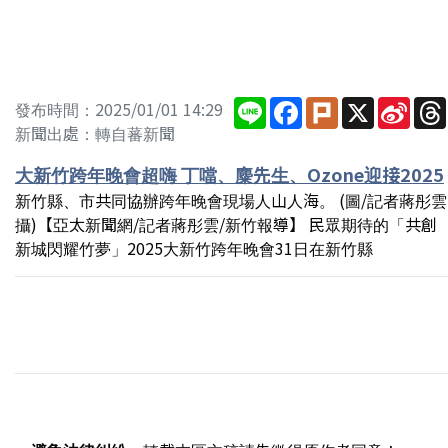
Line
Facebook
Plurk
X
Sina
發布時間：2025/01/01 14:29
Wei
新聞出處：轉自蕃新聞
大新竹跨年晚會超嗨 丁噹、麋先生、Ozone迎接2025
新竹縣、市共同協辦跨年晚會現場人山人海。 (圖/記者蔣彤雲
攝)【亞太新聞網/記者蔣彤雲/新竹報導】 民眾期待的「共創
新城閃耀竹夢」2025大新竹跨年晚會31日在新竹縣