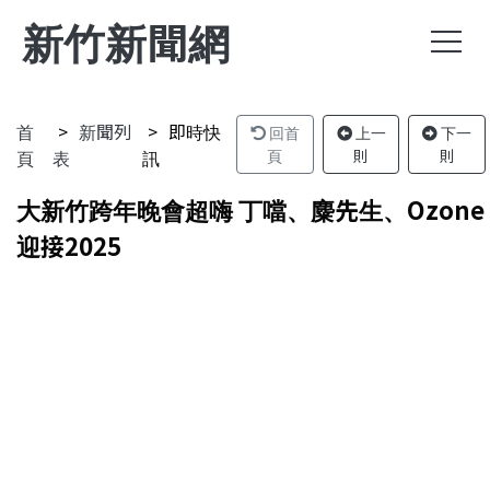
新竹新聞網
首
新聞列
即時快
回首
上一
下一
頁
表
訊
頁
則
則
大新竹跨年晚會超嗨 丁噹、麋先生、Ozone
迎接2025