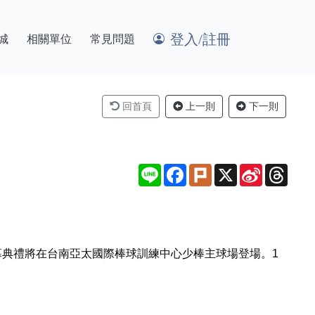
登入/註冊
城
相關單位
常見問題
回首頁
上一則
下一則
Line
Facebook
Plurk
X
Sina
Thre
Weibo
，開幕典禮將在台南亞太國際棒球訓練中心少棒主球場登場。1