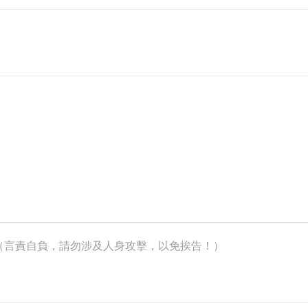
k）（言責自負，請勿涉及人身攻擊，以免挨告！）