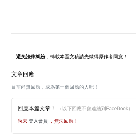
避免法律糾紛
，轉載本區文稿請先徵得原作者同意！
文章回應
目前尚無回應，成為第一個回應的人吧！
回應本篇文章！
（以下回應不會連結到FaceBoo
尚未
登入會員
，無法回應！