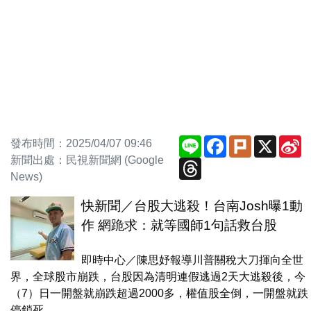
Line
Facebook
Plurk
X
S
發布時間：2025/04/07 09:46
W
新聞出處：民視新聞網 (Google
Threads
News)
快新聞／台股大逃殺！台南Josh曝1動
作 網跪求：就等國師1句話救台股
即時中心／陳思妤報導川普關稅大刀揮向全世
界，全球股市崩跌，台股因為清明連假逃過2天大逃殺後，今
（7）日一開盤就崩跌超過2000多，權值股全倒，一開盤就跌
停鎖死。