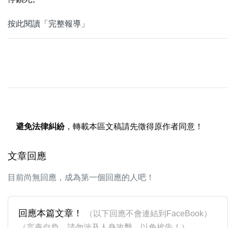
按此閱讀「完整報導」
避免法律糾紛
，轉載本區文稿請先徵得原作者同意！
文章回應
目前尚無回應，成為第一個回應的人吧！
回應本篇文章！
（以下回應不會連結到FaceBook）
（言責自負，請勿涉及人身攻擊，以免挨告！）