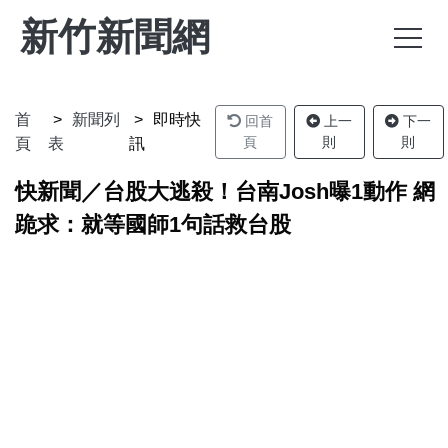
新竹新聞網
首
新聞列
即時快
回首
上一
下一
頁
則
則
頁
表
訊
快新聞／台股大逃殺！台南Josh曝1動作 網
跪求：就等國師1句話救台股