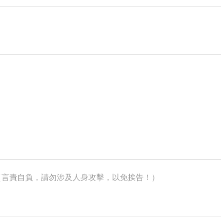
k）（言責自負，請勿涉及人身攻擊，以免挨告！）