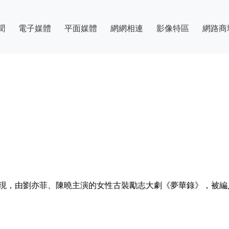
聞
電子媒體
平面媒體
網網相連
影像特區
網路商
發現，由劉亦菲、陳曉主演的女性古裝勵志大劇《夢華錄》，被