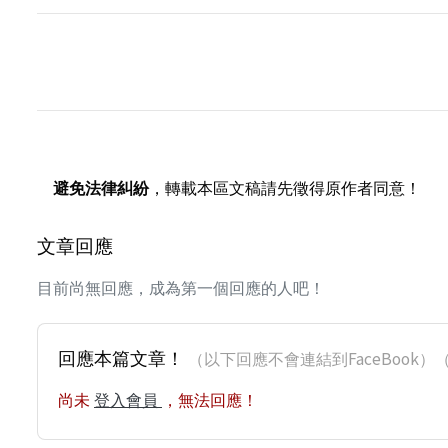
避免法律糾紛
，轉載本區文稿請先徵得原作者同意！
文章回應
目前尚無回應，成為第一個回應的人吧！
回應本篇文章！
（以下回應不會連結到FaceBoo
尚未
登入會員
，無法回應！