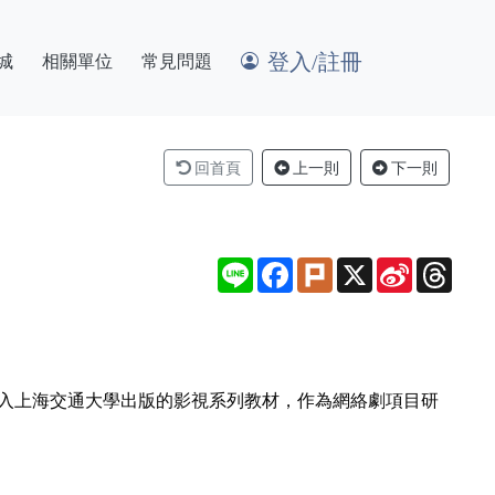
登入/註冊
城
相關單位
常見問題
回首頁
上一則
下一則
Line
Facebook
Plurk
X
Sina
Thre
Weibo
編入上海交通大學出版的影視系列教材，作為網絡劇項目研