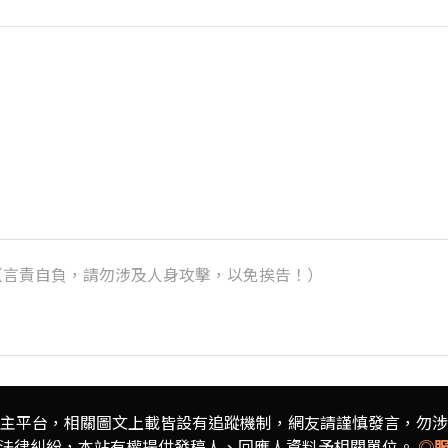
k）（言責自負，請勿涉及人身攻擊，以免挨告！）
主平台，相關圖文上載皆設有追蹤機制，
網友請謹慎發言，勿涉
法律糾紛，本站有權提供發稿人、
回應人資料予相關單位。
◎