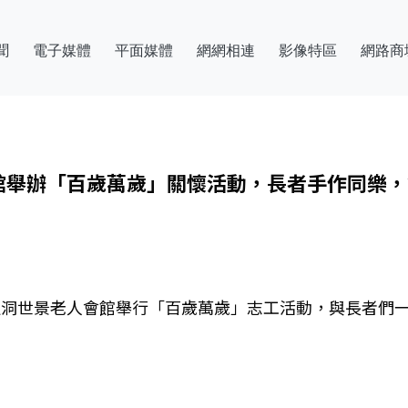
聞
電子媒體
平面媒體
網網相連
影像特區
網路商
館舉辦「百歲萬歲」關懷活動，長者手作同樂，
在開運洞世景老人會館舉行「百歲萬歲」志工活動，與長者