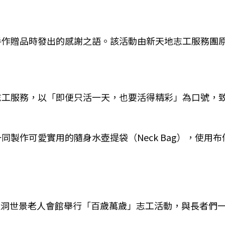
」
作贈品時發出的感謝之語。該活動由新天地志工服務團原州
志工服務，以「即便只活一天，也要活得精彩」為口號，
製作可愛實用的隨身水壺提袋（Neck Bag），使用
在開運洞世景老人會館舉行「百歲萬歲」志工活動，與長者