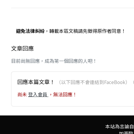
避免法律糾紛
，轉載本區文稿請先徵得原作者同意！
文章回應
目前尚無回應，成為第一個回應的人吧！
回應本篇文章！
（以下回應不會連結到FaceBoo
尚未
登入會員
，無法回應！
本站為言論自
如面臨