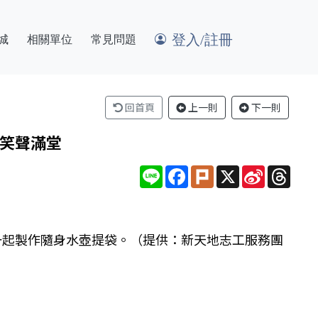
登入/註冊
城
相關單位
常見問題
回首頁
上一則
下一則
笑聲滿堂
Line
Facebook
Plurk
X
Sina
Thre
Weibo
們一起製作隨身水壺提袋。（提供：新天地志工服務團