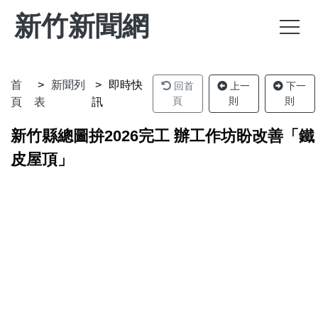
新竹新聞網
首
新聞列
即時快
回首
上一
下一
頁
則
則
頁
表
訊
新竹縣總圖拚2026完工 辦工作坊盼改善「鐵
皮屋頂」