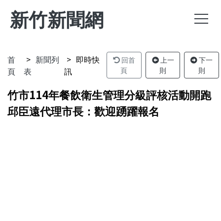
新竹新聞網
首
新聞列
即時快
回首
上一
下一
頁
表
訊
頁
則
則
竹市114年餐飲衛生管理分級評核活動開跑
邱臣遠代理市長：歡迎踴躍報名