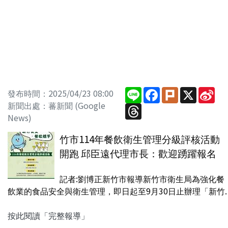
Line
Facebook
Plurk
X
Sin
發布時間：2025/04/23 08:00
We
新聞出處：蕃新聞 (Google
Threads
News)
竹市114年餐飲衛生管理分級評核活動
開跑 邱臣遠代理市長：歡迎踴躍報名
記者:劉博正新竹市報導新竹市衛生局為強化餐
飲業的食品安全與衛生管理，即日起至9月30日止辦理「新竹.
按此閱讀「完整報導」