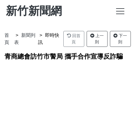
新竹新聞網
首
新聞列
即時快
回首
上一
下一
頁
則
則
頁
表
訊
青商總會訪竹市警局 攜手合作宣導反詐騙