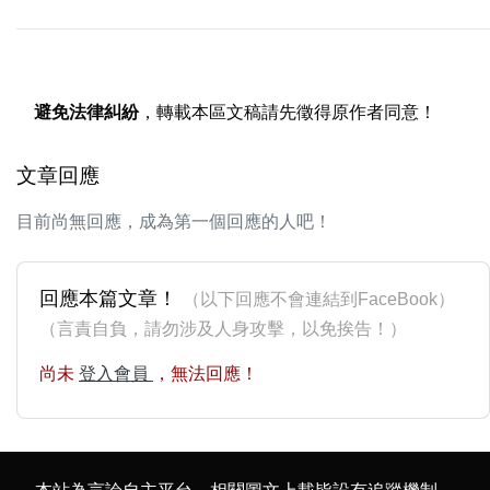
避免法律糾紛
，轉載本區文稿請先徵得原作者同意！
文章回應
目前尚無回應，成為第一個回應的人吧！
回應本篇文章！
（以下回應不會連結到FaceBook）
（言責自負，請勿涉及人身攻擊，以免挨告！）
尚未
登入會員
，無法回應！