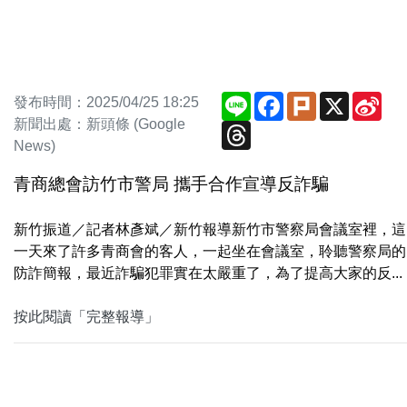
Line
Facebook
Plurk
X
Sin
發布時間：2025/04/25 18:25
We
新聞出處：新頭條 (Google
Threads
News)
青商總會訪竹市警局 攜手合作宣導反詐騙
新竹振道／記者林彥斌／新竹報導新竹市警察局會議室裡，這
一天來了許多青商會的客人，一起坐在會議室，聆聽警察局的
防詐簡報，最近詐騙犯罪實在太嚴重了，為了提高大家的反...
按此閱讀「完整報導」