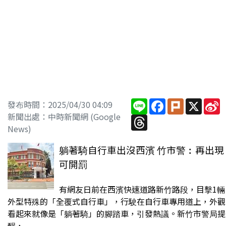
Line
Facebook
Plurk
X
S
發布時間：2025/04/30 04:09
W
新聞出處：中時新聞網 (Google
Threads
News)
躺著騎自行車出沒西濱 竹市警︰再出現
可開罰
有網友日前在西濱快速道路新竹路段，目擊1輛
外型特殊的「全覆式自行車」，行駛在自行車專用道上，外觀
看起來就像是「躺著騎」的腳踏車，引發熱議。新竹市警局提
醒，...