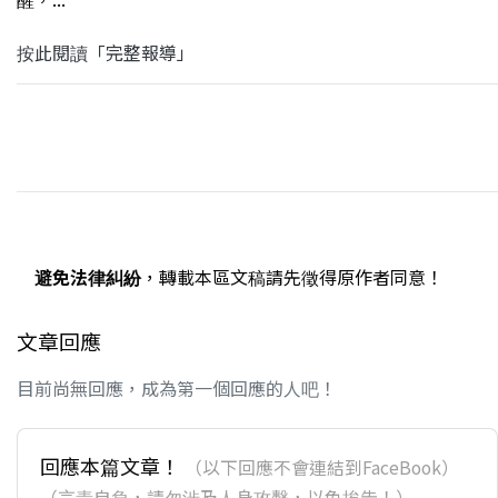
按此閱讀「完整報導」
避免法律糾紛
，轉載本區文稿請先徵得原作者同意！
文章回應
目前尚無回應，成為第一個回應的人吧！
回應本篇文章！
（以下回應不會連結到FaceBook）
（言責自負，請勿涉及人身攻擊，以免挨告！）