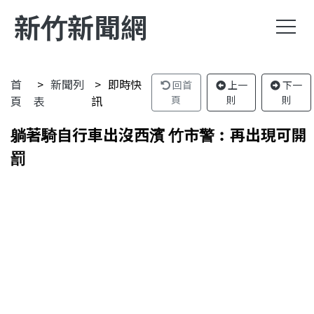
新竹新聞網
首
新聞列
即時快
回首
上一
下一
頁
表
訊
頁
則
則
躺著騎自行車出沒西濱 竹市警︰再出現可開
罰