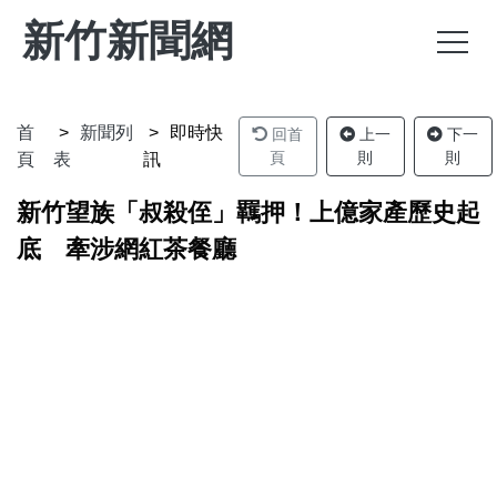
新竹新聞網
首
新聞列
即時快
回首
上一
下一
頁
則
則
頁
表
訊
新竹望族「叔殺侄」羈押！上億家產歷史起
底 牽涉網紅茶餐廳