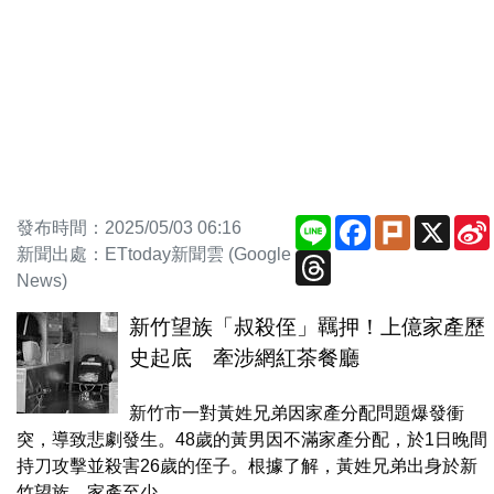
Line
Facebook
Plurk
X
發布時間：2025/05/03 06:16
新聞出處：ETtoday新聞雲 (Google
Threads
News)
新竹望族「叔殺侄」羈押！上億家產歷
史起底 牽涉網紅茶餐廳
新竹市一對黃姓兄弟因家產分配問題爆發衝
突，導致悲劇發生。48歲的黃男因不滿家產分配，於1日晚間
持刀攻擊並殺害26歲的侄子。根據了解，黃姓兄弟出身於新
竹望族，家產至少...