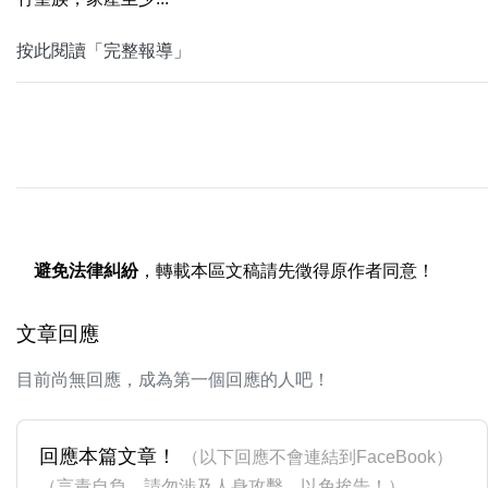
按此閱讀「完整報導」
避免法律糾紛
，轉載本區文稿請先徵得原作者同意！
文章回應
目前尚無回應，成為第一個回應的人吧！
回應本篇文章！
（以下回應不會連結到FaceBook）
（言責自負，請勿涉及人身攻擊，以免挨告！）