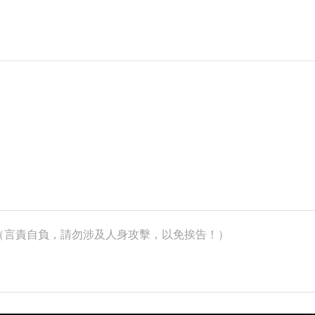
k）（言責自負，請勿涉及人身攻擊，以免挨告！）