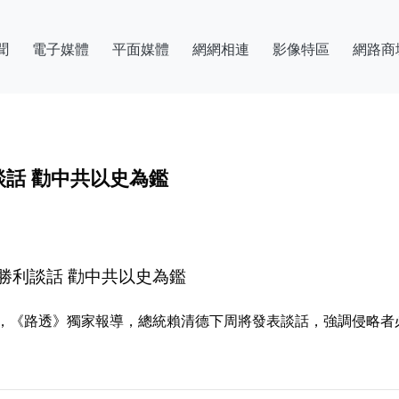
聞
電子媒體
平面媒體
網網相連
影像特區
網路商
話 勸中共以史為鑑
勝利談話 勸中共以史為鑑
，《路透》獨家報導，總統賴清德下周將發表談話，強調侵略者