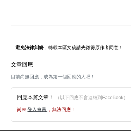
避免法律糾紛
，轉載本區文稿請先徵得原作者同意！
文章回應
目前尚無回應，成為第一個回應的人吧！
回應本篇文章！
（以下回應不會連結到FaceBoo
尚未
登入會員
，無法回應！