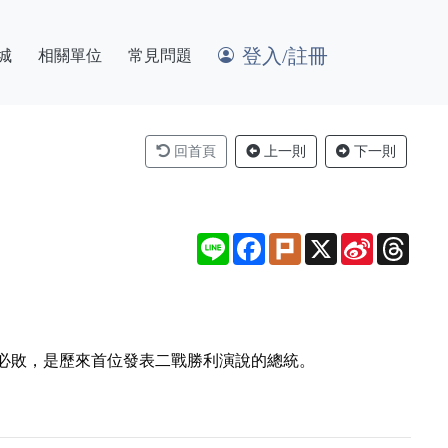
登入/註冊
城
相關單位
常見問題
回首頁
上一則
下一則
Line
Facebook
Plurk
X
Sina
Thre
Weibo
必敗，是歷來首位發表二戰勝利演說的總統。