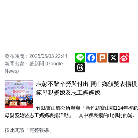
Line
Facebook
Plurk
X
Sin
發布時間：2025/05/03 22:44
We
新聞出處：蕃新聞 (Google
Threads
News)
表彰不辭辛勞與付出 寶山鄉頒獎表揚模
範母親婆媳及志工媽媽媳
竹縣寶山鄉公所舉辦「新竹縣寶山鄉114年模範
母親婆媳暨志工媽媽表揚活動」，其中獲表揚的山湖村的游.
按此閱讀「完整報導」