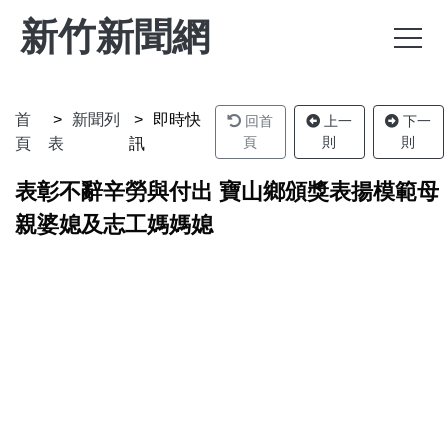
新竹新聞網
首
新聞列
即時快
回首
上一
下一
頁
則
則
頁
表
訊
表彰不辭辛勞與付出 寶山鄉頒獎表揚模範母
親婆媳及志工媽媽媳