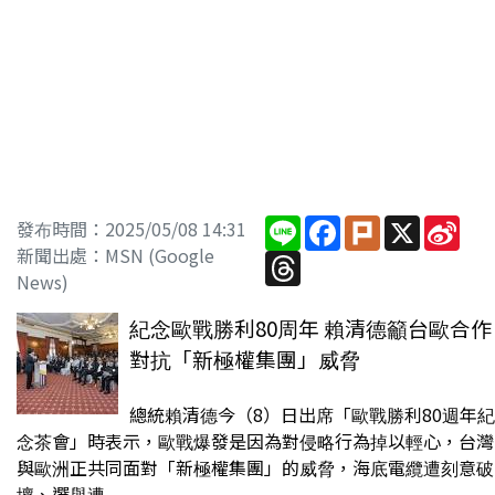
Line
Facebook
Plurk
X
Sin
發布時間：2025/05/08 14:31
Wei
新聞出處：MSN (Google
Threads
News)
紀念歐戰勝利80周年 賴清德籲台歐合作
對抗「新極權集團」威脅
總統賴清德今（8）日出席「歐戰勝利80週年紀
念茶會」時表示，歐戰爆發是因為對侵略行為掉以輕心，台灣
與歐洲正共同面對「新極權集團」的威脅，海底電纜遭刻意破
壞、選舉遭...