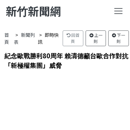
新竹新聞網
首
新聞列
即時快
回首
上一
下一
頁
表
訊
頁
則
則
紀念歐戰勝利80周年 賴清德籲台歐合作對抗
「新極權集團」威脅