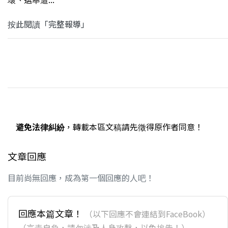
按此閱讀「完整報導」
避免法律糾紛
，轉載本區文稿請先徵得原作者同意！
文章回應
目前尚無回應，成為第一個回應的人吧！
回應本篇文章！
（以下回應不會連結到FaceBook）
（言責自負，請勿涉及人身攻擊，以免挨告！）