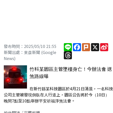
Line
Facebook
Plurk
X
Si
發布時間：2025/05/10 21:55
W
新聞出處：東森新聞 (Google
Threads
News)
竹科某園區主管墜樓身亡！今辦法會 送
煞路線曝
在新竹縣某科技園區於4月21日清晨，一名科技
公司主管被發現倒臥在人行道上，園區公告將於今（10日）
晚間7點至10點舉辦平安祈福淨煞法會。
按此閱讀「完整報導」