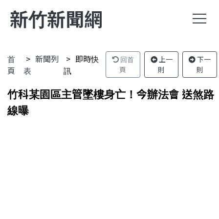
新竹新聞網
首
新聞列
即時快
回首
上一
下一
頁
表
訊
頁
則
則
竹科某園區主管墜樓身亡！今辦法會 送煞路
線曝