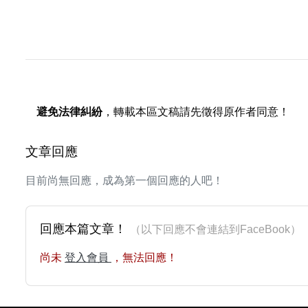
避免法律糾紛
，轉載本區文稿請先徵得原作者同意！
文章回應
目前尚無回應，成為第一個回應的人吧！
回應本篇文章！
（以下回應不會連結到FaceBoo
尚未
登入會員
，無法回應！