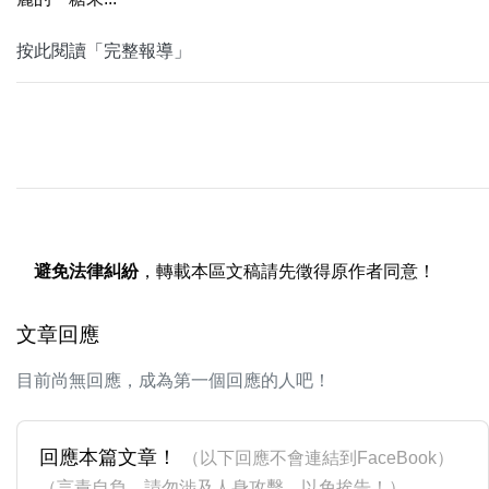
按此閱讀「完整報導」
避免法律糾紛
，轉載本區文稿請先徵得原作者同意！
文章回應
目前尚無回應，成為第一個回應的人吧！
回應本篇文章！
（以下回應不會連結到FaceBook）
（言責自負，請勿涉及人身攻擊，以免挨告！）