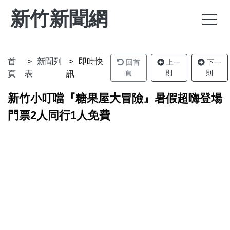
新竹新聞網
首
新聞列
即時快
回首
上一
下一
頁
則
則
頁
表
訊
新竹小叮噹『糖果屋大冒險』暑假超嗨登場
門票2人同行1人免費