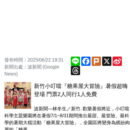
Line
Facebook
Plurk
X
Sin
發布時間：2025/06/22 19:31
We
新聞出處：波新聞 (Google
Threads
News)
新竹小叮噹『糖果屋大冒險』暑假超嗨
登場 門票2人同行1人免費
波新聞—林冬生／新竹. 歡樂暑假將近，小叮噹
科學主題樂園將在暑假7/1~8/31期間推出最甜、最冒險、最科
學的暑期大檔活動「糖果屋大冒險」，全園區將變身為繽紛絢
麗的「糖果...