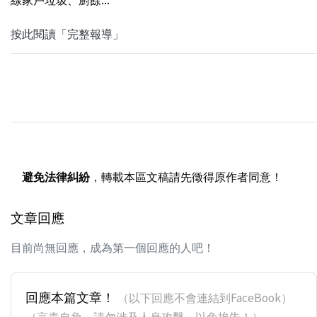
按此閱讀「完整報導」
避免法律糾紛
，轉載本區文稿請先徵得原作者同意！
文章回應
目前尚無回應，成為第一個回應的人吧！
回應本篇文章！
（以下回應不會連結到FaceBook）
（言責自負，請勿涉及人身攻擊，以免挨告！）