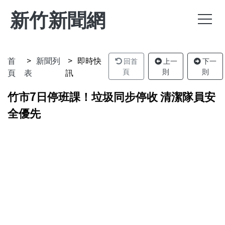
新竹新聞網
首
新聞列
即時快
回首
上一
下一
頁
表
訊
頁
則
則
竹市7日停班課！垃圾同步停收 清潔隊員安
全優先