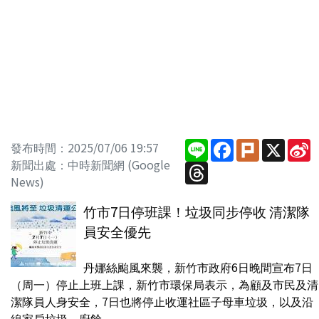
Line
Facebook
Plurk
X
S
發布時間：2025/07/06 19:57
W
新聞出處：中時新聞網 (Google
Threads
News)
竹市7日停班課！垃圾同步停收 清潔隊
員安全優先
丹娜絲颱風來襲，新竹市政府6日晚間宣布7日
（周一）停止上班上課，新竹市環保局表示，為顧及市民及清
潔隊員人身安全，7日也將停止收運社區子母車垃圾，以及沿
線家戶垃圾、廚餘...