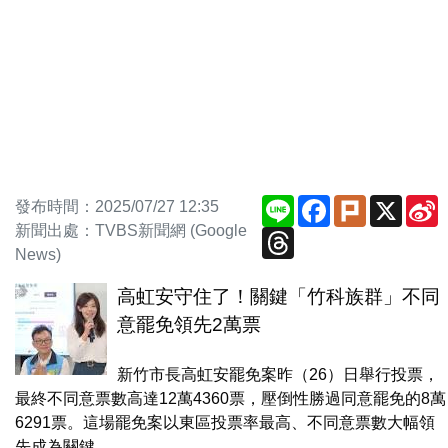
Line
Facebook
Plurk
X
S
發布時間：2025/07/27 12:35
W
新聞出處：TVBS新聞網 (Google
Threads
News)
高虹安守住了！關鍵「竹科族群」不同
意罷免領先2萬票
新竹市長高虹安罷免案昨（26）日舉行投票，
最終不同意票數高達12萬4360票，壓倒性勝過同意罷免的8萬
6291票。這場罷免案以東區投票率最高、不同意票數大幅領
先成為關鍵，...