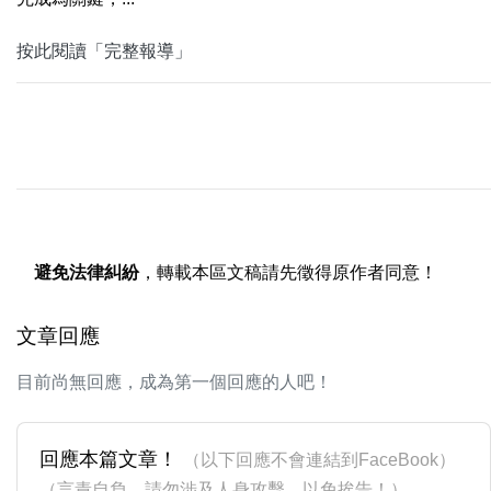
按此閱讀「完整報導」
避免法律糾紛
，轉載本區文稿請先徵得原作者同意！
文章回應
目前尚無回應，成為第一個回應的人吧！
回應本篇文章！
（以下回應不會連結到FaceBook）
（言責自負，請勿涉及人身攻擊，以免挨告！）