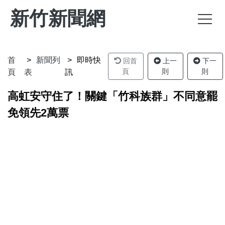
新竹新聞網
首
新聞列
即時快
回首
上一
下一
頁
則
則
頁
表
訊
高虹安守住了！關鍵「竹科族群」不同意罷
免領先2萬票