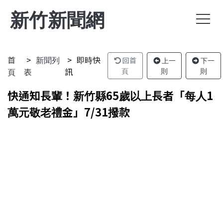
新竹新聞網
首
新聞列
即時快
回首
上一
下一
頁
表
訊
頁
則
則
快通知長輩！新竹縣65歲以上長者「每人1
萬元敬老禮金」7/31撥款