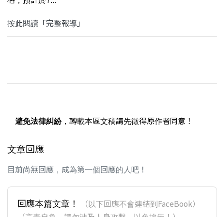
按此閱讀「完整報導」
避免法律糾紛
，轉載本區文稿請先徵得原作者同意！
文章回應
目前尚無回應，成為第一個回應的人吧！
回應本篇文章！
（以下回應不會連結到FaceBook）
（言責自負，請勿涉及人身攻擊，以免挨告！）