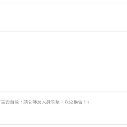
k）（言責自負，請勿涉及人身攻擊，以免挨告！）