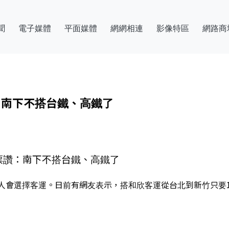
聞
電子媒體
平面媒體
網網相連
影像特區
網路商
：南下不搭台鐵、高鐵了
票讚：南下不搭台鐵、高鐵了
人會選擇客運。日前有網友表示，搭和欣客運從台北到新竹只要1