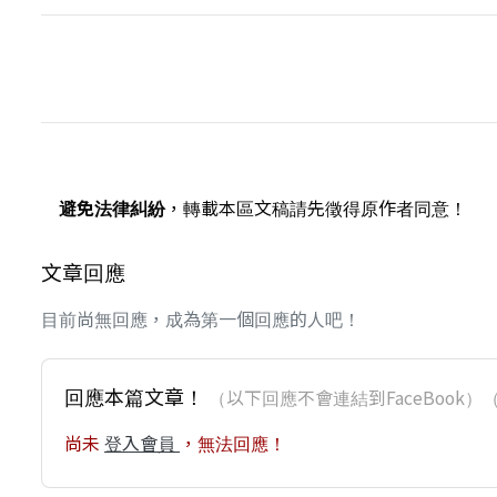
避免法律糾紛
，轉載本區文稿請先徵得原作者同意！
文章回應
目前尚無回應，成為第一個回應的人吧！
回應本篇文章！
（以下回應不會連結到FaceBoo
尚未
登入會員
，無法回應！