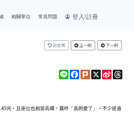
登入/註冊
城
相關單位
常見問題
回首頁
上一則
下一則
Line
Facebook
Plurk
X
Sina
Thre
Weibo
45元，且座位也相當高級，直呼「真的愛了」。不少搭過