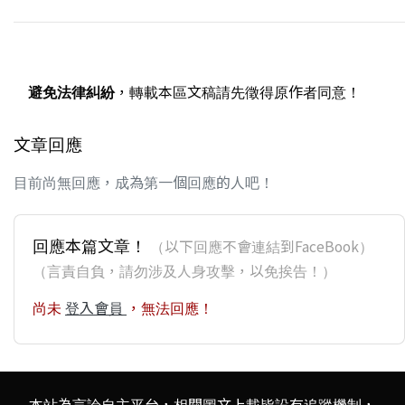
避免法律糾紛
，轉載本區文稿請先徵得原作者同意！
文章回應
目前尚無回應，成為第一個回應的人吧！
回應本篇文章！
（以下回應不會連結到FaceBook）
（言責自負，請勿涉及人身攻擊，以免挨告！）
尚未
登入會員
，無法回應！
本站為言論自主平台，相關圖文上載皆設有追蹤機制，