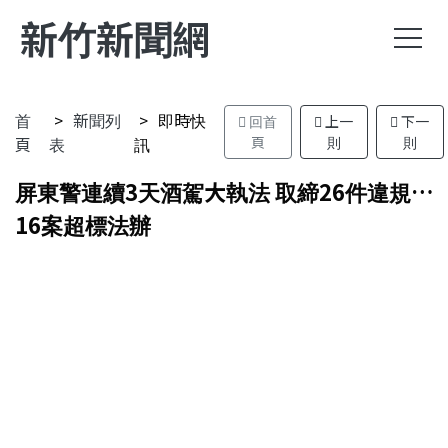
新竹新聞網
首
新聞列
即時快
回首
上一
下一
頁
表
訊
頁
則
則
屏東警連續3天酒駕大執法 取締26件違規…
16案超標法辦