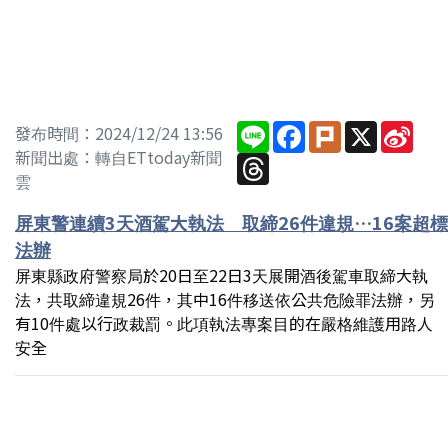
Line
Facebook
Plurk
X
Sina
發布時間：2024/12/24 13:56
Wei
新聞出處：轉自ETtoday新聞
Threads
雲
屏東警連續3天酒駕大執法 取締26件違規…16案超標
法辦
屏東縣政府警察局於20日至22日3天展開酒後駕車取締大執
法，共取締違規26件，其中16件移送依公共危險罪法辦，另
有10件處以行政裁罰。此項執法專案目的在嚴格維護用路人
安全