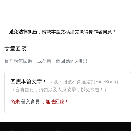
避免法律糾紛
，轉載本區文稿請先徵得原作者同意！
文章回應
目前尚無回應，成為第一個回應的人吧！
回應本篇文章！
（以下回應不會連結到FaceBook）
（言責自負，請勿涉及人身攻擊，以免挨告！）
尚未
登入會員
，無法回應！