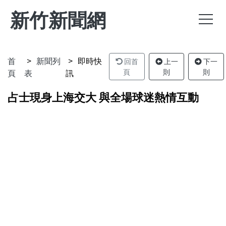
新竹新聞網
首
新聞列
即時快
回首
上一
下一
頁
表
訊
頁
則
則
占士現身上海交大 與全場球迷熱情互動