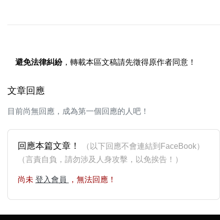
避免法律糾紛
，轉載本區文稿請先徵得原作者同意！
文章回應
目前尚無回應，成為第一個回應的人吧！
回應本篇文章！
（以下回應不會連結到FaceBook）
（言責自負，請勿涉及人身攻擊，以免挨告！）
尚未
登入會員
，無法回應！