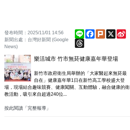
Line
Facebook
Plurk
X
S
發布時間：2025/11/01 14:56
W
新聞出處：台灣好新聞 (Google
Threads
News)
樂活城市 竹市無菸健康嘉年華登場
新竹市政府衛生局舉辦的「大家醫起來無菸最
自在」健康嘉年華1日在新竹高工學校盛大登
場，現場結合趣味競賽、健康闖關、互動體驗，融合健康的衛
教活動，吸引來自超過240位...
按此閱讀「完整報導」