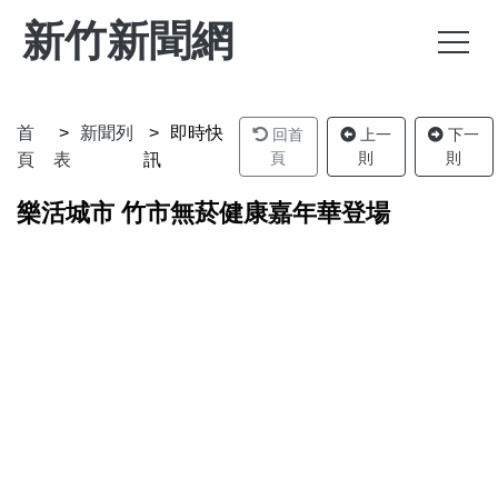
新竹新聞網
首
新聞列
即時快
回首
上一
下一
頁
則
則
頁
表
訊
樂活城市 竹市無菸健康嘉年華登場