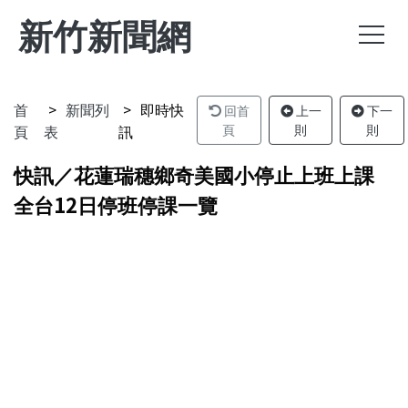
新竹新聞網
首
新聞列
即時快
回首
上一
下一
頁
表
訊
頁
則
則
快訊／花蓮瑞穗鄉奇美國小停止上班上課
全台12日停班停課一覽