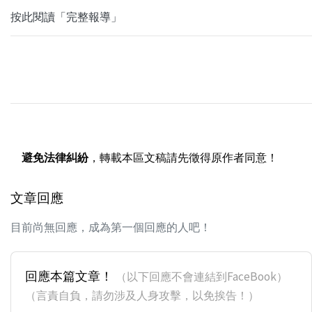
按此閱讀「完整報導」
避免法律糾紛
，轉載本區文稿請先徵得原作者同意！
文章回應
目前尚無回應，成為第一個回應的人吧！
回應本篇文章！
（以下回應不會連結到FaceBook）
（言責自負，請勿涉及人身攻擊，以免挨告！）