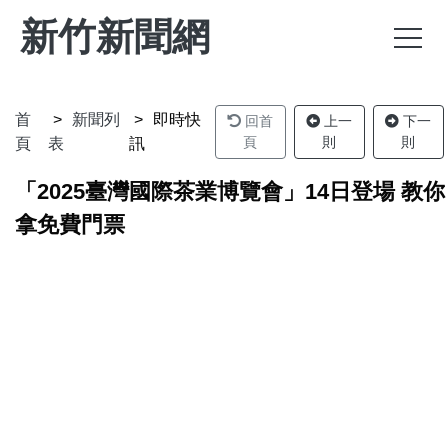
新竹新聞網
首
新聞列
即時快
回首
上一
下一
頁
則
則
頁
表
訊
「2025臺灣國際茶業博覽會」14日登場 教你
拿免費門票