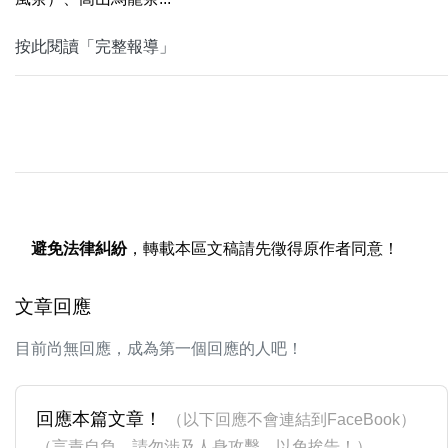
按此閱讀「完整報導」
避免法律糾紛
，轉載本區文稿請先徵得原作者同意！
文章回應
目前尚無回應，成為第一個回應的人吧！
回應本篇文章！
（以下回應不會連結到FaceBook）
（言責自負，請勿涉及人身攻擊，以免挨告！）