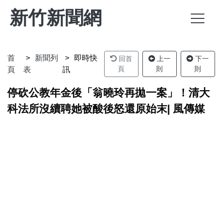
新竹新聞網
首
新聞列
即時快
回首
上一
下一
頁
則
則
頁
表
訊
停砍公教年金後「翁曉玲再拋一案」！清大
科法所沒續聘她被酸後怒還原始末| 風傳媒