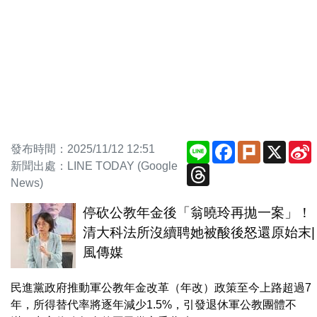
Line
Facebook
Plurk
X
S
發布時間：2025/11/12 12:51
新聞出處：LINE TODAY (Google
Threads
News)
停砍公教年金後「翁曉玲再拋一案」！
清大科法所沒續聘她被酸後怒還原始末|
風傳媒
民進黨政府推動軍公教年金改革（年改）政策至今上路超過7
年，所得替代率將逐年減少1.5%，引發退休軍公教團體不