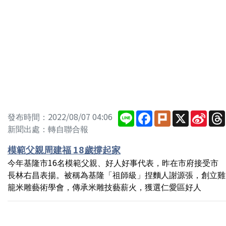
Line
Facebook
Plurk
X
Sina
發布時間：2022/08/07 04:06
Wei
新聞出處：轉自聯合報
模範父親周建福 18歲撐起家
今年基隆市16名模範父親、好人好事代表，昨在市府接受市
長林右昌表揚。被稱為基隆「祖師級」捏麵人謝源張，創立雞
籠米雕藝術學會，傳承米雕技藝薪火，獲選仁愛區好人