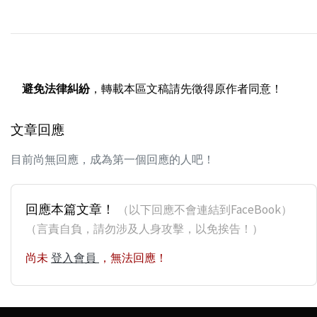
避免法律糾紛
，轉載本區文稿請先徵得原作者同意！
文章回應
目前尚無回應，成為第一個回應的人吧！
回應本篇文章！
（以下回應不會連結到FaceBook）
（言責自負，請勿涉及人身攻擊，以免挨告！）
尚未
登入會員
，無法回應！