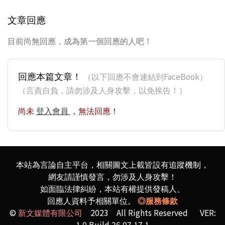
文章回應
目前尚無回應，成為第一個回應的人吧！
回應本篇文章！
（以下回應不會連結到FaceBook）
（言責自負，請勿涉及人身攻擊，以免挨告！）
尚未
登入會員
，無法回應！
本站為言論自主平台，相關圖文上載皆設有追蹤機制，
網友請謹慎發言，勿涉及人身攻擊！
如面臨法律糾紛，本站有權提供發稿人、
回應人資料予相關單位。
◎服務條款
©
新文媒體有限公司
2023 All Rights Reserved VER:
1.0 Build 26.07.17.1