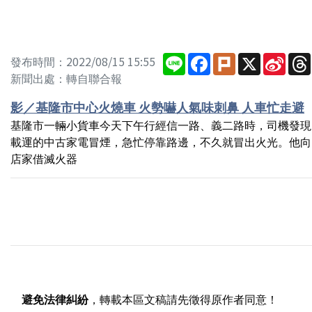
Line
Facebook
Plurk
X
Sina
發布時間：2022/08/15 15:55
Wei
新聞出處：轉自聯合報
影／基隆市中心火燒車 火勢嚇人氣味刺鼻 人車忙走避
基隆市一輛小貨車今天下午行經信一路、義二路時，司機發現
載運的中古家電冒煙，急忙停靠路邊，不久就冒出火光。他向
店家借滅火器
避免法律糾紛
，轉載本區文稿請先徵得原作者同意！