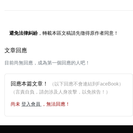
避免法律糾紛
，轉載本區文稿請先徵得原作者同意！
文章回應
目前尚無回應，成為第一個回應的人吧！
回應本篇文章！
（以下回應不會連結到FaceBook）
（言責自負，請勿涉及人身攻擊，以免挨告！）
尚未
登入會員
，無法回應！