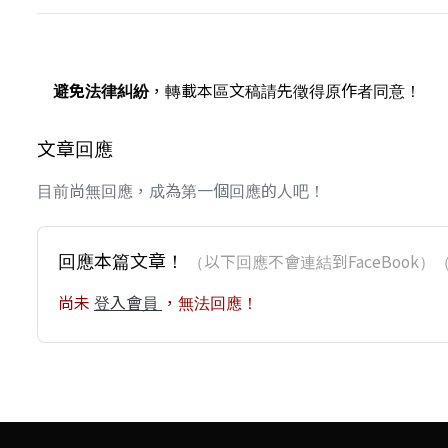
避免法律糾紛
，轉載本區文稿請先徵得原作者同意！
文章回應
目前尚無回應，成為第一個回應的人吧！
回應本篇文章！
（以下回應不會連結到FaceBoo
尚未
登入會員
，無法回應！