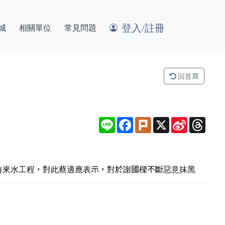
登入/註冊
城
相關單位
常見問題
回首頁
Line
Facebook
Plurk
X
Sina
Thre
Weibo
自來水工程，對此蔡適應表示，對於謝國樑不斷惡意抹黑