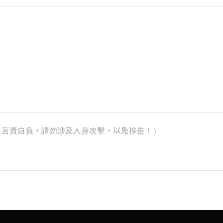
k）（言責自負，請勿涉及人身攻擊，以免挨告！）