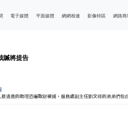
聞
電子媒體
平面媒體
網網相連
影像特區
網路商
栽贓將提告
告
人蔡適應的助理恐嚇取財被捕，服務處副主任劉文得的弟弟們包