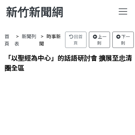
新竹新聞網
首
新聞列
時事新
回首
上一
下一
頁
表
聞
頁
則
則
「以聖經為中心」的話語研討會 擴展至忠清
圈全區