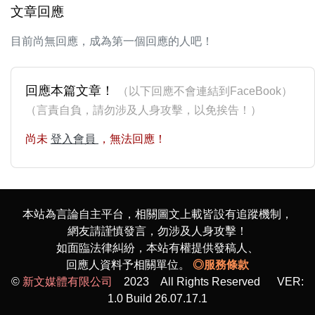
文章回應
目前尚無回應，成為第一個回應的人吧！
回應本篇文章！
（以下回應不會連結到FaceBook）
（言責自負，請勿涉及人身攻擊，以免挨告！）
尚未
登入會員
，無法回應！
本站為言論自主平台，相關圖文上載皆設有追蹤機制，
網友請謹慎發言，勿涉及人身攻擊！
如面臨法律糾紛，本站有權提供發稿人、
回應人資料予相關單位。
◎服務條款
©
新文媒體有限公司
2023 All Rights Reserved VER:
1.0 Build 26.07.17.1