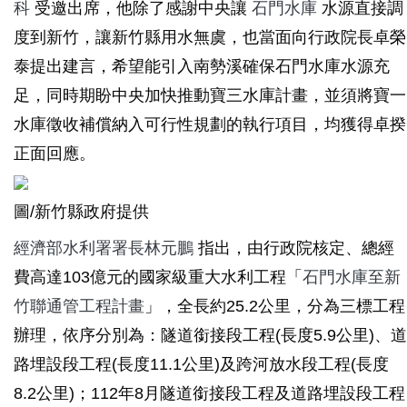
科
受邀出席，他除了感謝中央讓
石門水庫
水源直接調
度到新竹，讓新竹縣用水無虞，也當面向行政院長卓榮
泰提出建言，希望能引入南勢溪確保石門水庫水源充
足，同時期盼中央加快推動寶三水庫計畫，並須將寶一
水庫徵收補償納入可行性規劃的執行項目，均獲得卓揆
正面回應。
圖/新竹縣政府提供
經濟部水利署署長林元鵬
指出，由行政院核定、總經
費高達103億元的國家級重大水利工程「
石門水庫至新
竹聯通管工程計畫
」，全長約25.2公里，分為三標工程
辦理，依序分別為：隧道銜接段工程(長度5.9公里)、道
路埋設段工程(長度11.1公里)及跨河放水段工程(長度
8.2公里)；112年8月隧道銜接段工程及道路埋設段工程