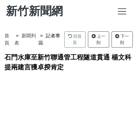
新竹新聞網
首
新聞列
記者專
回首
上一
下一
頁
則
則
頁
表
區
石門水庫至新竹聯通管工程隧道貫通 楊文科
提兩建言獲卓揆肯定