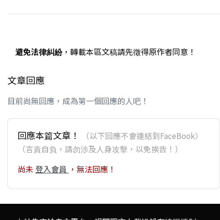
避免法律糾紛
，轉載本區文稿請先徵得原作者同意！
文章回應
目前尚無回應，成為第一個回應的人吧！
回應本篇文章！
（以下回應不會連結到FaceBook）
（言責自負，請勿涉及人身攻擊，以免挨告！）
尚未
登入會員
，無法回應！