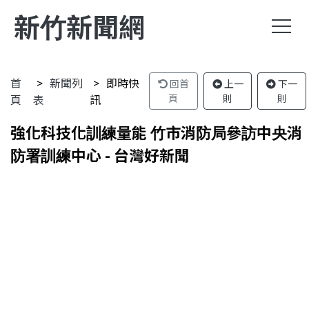
新竹新聞網
首
新聞列
即時快
回首
上一
下一
頁
表
訊
頁
則
則
強化科技化訓練量能 竹市消防局參訪中央消
防署訓練中心 - 台灣好新聞