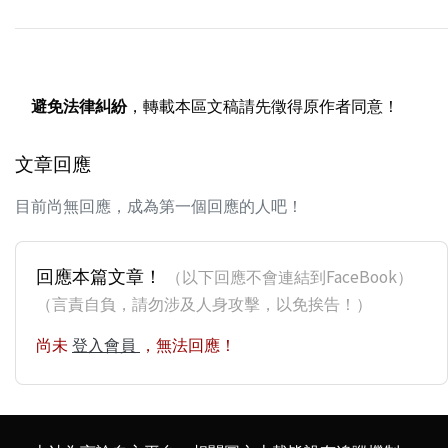
避免法律糾紛
，轉載本區文稿請先徵得原作者同意！
文章回應
目前尚無回應，成為第一個回應的人吧！
回應本篇文章！
（以下回應不會連結到FaceBook）
（言責自負，請勿涉及人身攻擊，以免挨告！）
尚未
登入會員
，無法回應！