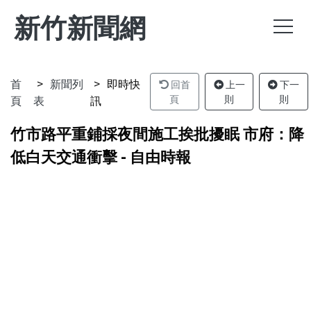
新竹新聞網
首
新聞列
即時快
回首
上一
下一
頁
表
訊
頁
則
則
竹市路平重鋪採夜間施工挨批擾眠 市府：降
低白天交通衝擊 - 自由時報