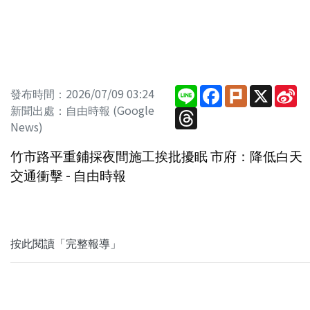
Line
Facebook
Plurk
X
Si
發布時間：2026/07/09 03:24
W
新聞出處：自由時報 (Google
Threads
News)
竹市路平重鋪採夜間施工挨批擾眠 市府：降低白天
交通衝擊 - 自由時報
按此閱讀「完整報導」