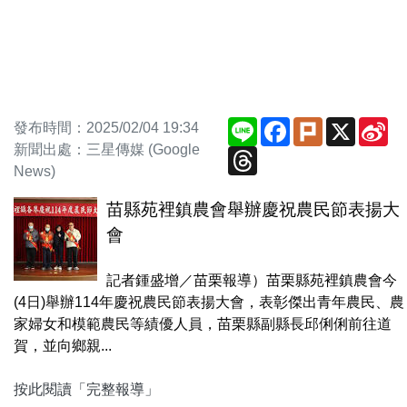
Line
Facebook
Plurk
X
Si
發布時間：2025/02/04 19:34
We
新聞出處：三星傳媒 (Google
Threads
News)
苗縣苑裡鎮農會舉辦慶祝農民節表揚大
會
記者鍾盛增／苗栗報導）苗栗縣苑裡鎮農會今
(4日)舉辦114年慶祝農民節表揚大會，表彰傑出青年農民、農
家婦女和模範農民等績優人員，苗栗縣副縣長邱俐俐前往道
賀，並向鄉親...
按此閱讀「完整報導」