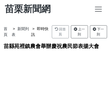
苗栗新聞網
首
新聞列
即時快
回首
上一
下一
頁
則
則
頁
表
訊
苗縣苑裡鎮農會舉辦慶祝農民節表揚大會