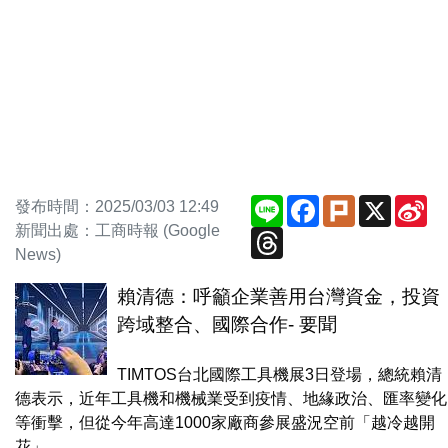
Line
Facebook
Plurk
X
Si
發布時間：2025/03/03 12:49
We
新聞出處：工商時報 (Google
Threads
News)
賴清德：呼籲企業善用台灣資金，投資
跨域整合、國際合作- 要聞
TIMTOS台北國際工具機展3日登場，總統賴清
德表示，近年工具機和機械業受到疫情、地緣政治、匯率變化
等衝擊，但從今年高達1000家廠商參展盛況空前「越冷越開
花」。