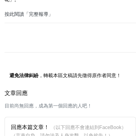
按此閱讀「完整報導」
避免法律糾紛
，轉載本區文稿請先徵得原作者同意！
文章回應
目前尚無回應，成為第一個回應的人吧！
回應本篇文章！
（以下回應不會連結到FaceBook）
（言責自負，請勿涉及人身攻擊，以免挨告！）