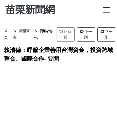
苗栗新聞網
首
新聞列
即時快
回首
上一
下一
頁
則
則
頁
表
訊
賴清德：呼籲企業善用台灣資金，投資跨域
整合、國際合作- 要聞