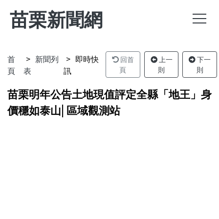
苗栗新聞網
首
新聞列
即時快
回首
上一
下一
頁
表
訊
頁
則
則
苗栗明年公告土地現值評定全縣「地王」身
價穩如泰山| 區域觀測站