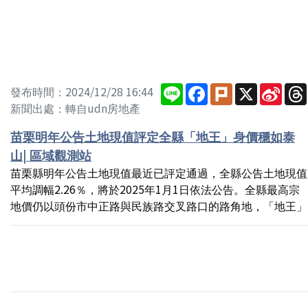
Line
Facebook
Plurk
X
Sina
發布時間：2024/12/28 16:44
Wei
新聞出處：轉自udn房地產
苗栗明年公告土地現值評定全縣「地王」身價穩如泰
山| 區域觀測站
苗栗縣明年公告土地現值最近已評定通過，全縣公告土地現值
平均調幅2.26％，將於2025年1月1日依法公告。全縣最高宗
地價仍以頭份市中正路與民族路交叉路口的路角地，「地王」