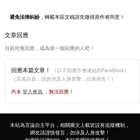
避免法律糾紛
，轉載本區文稿請先徵得原作者同意！
文章回應
目前尚無回應，成為第一個回應的人吧！
回應本篇文章！
（以下回應不會連結到FaceBook）
（言責自負，請勿涉及人身攻擊，以免挨告！）
尚未
登入會員
，無法回應！
本站為言論自主平台，相關圖文上載皆設有追蹤機制，
網友請謹慎發言，勿涉及人身攻擊！
如面臨法律糾紛，本站有權提供發稿人、