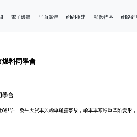
聞
電子媒體
平面媒體
網網相連
影像特區
網路商
市爆料同學會
同學會
近8點許，發生大貨車與轎車碰撞事故，轎車車頭嚴重凹陷變形