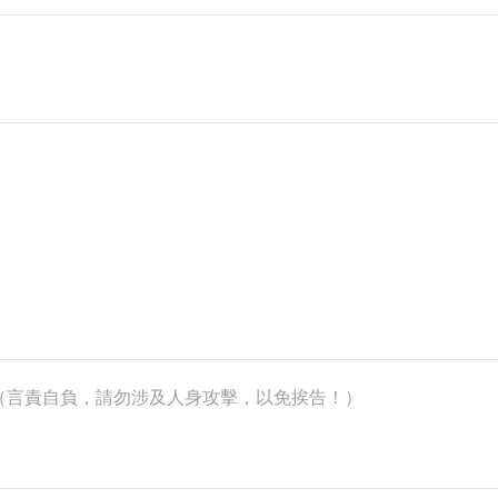
k）（言責自負，請勿涉及人身攻擊，以免挨告！）