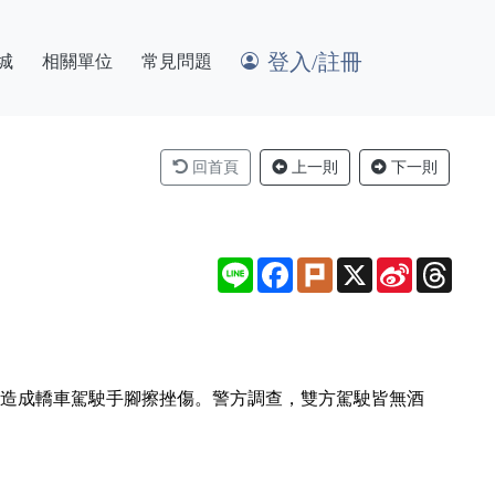
登入/註冊
城
相關單位
常見問題
回首頁
上一則
下一則
Line
Facebook
Plurk
X
Sina
Thre
Weibo
，造成轎車駕駛手腳擦挫傷。警方調查，雙方駕駛皆無酒