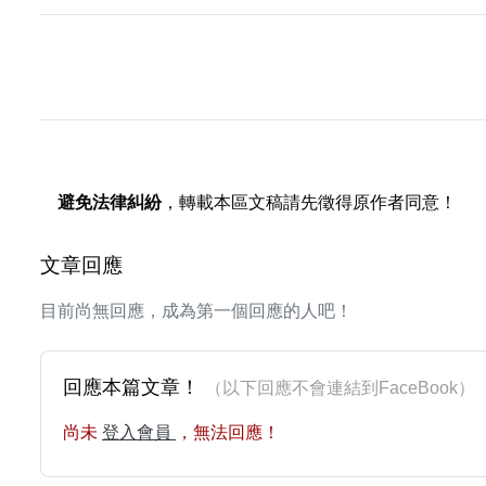
避免法律糾紛
，轉載本區文稿請先徵得原作者同意！
文章回應
目前尚無回應，成為第一個回應的人吧！
回應本篇文章！
（以下回應不會連結到FaceBoo
尚未
登入會員
，無法回應！