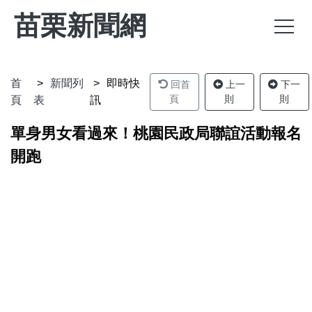
苗栗新聞網
首
新聞列
即時快
回首
上一
下一
頁
則
則
頁
表
訊
單身男女看過來！桃園民政局聯誼活動報名
開跑