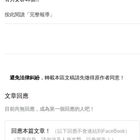
按此閱讀「完整報導」
避免法律糾紛
，轉載本區文稿請先徵得原作者同意！
文章回應
目前尚無回應，成為第一個回應的人吧！
回應本篇文章！
（以下回應不會連結到FaceBook）
（言責自負，請勿涉及人身攻擊，以免挨告！）