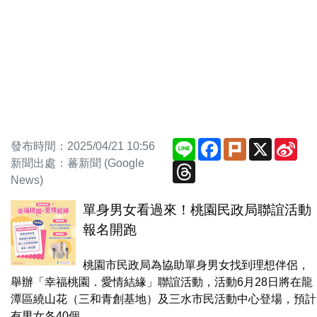
Line
Facebook
Plurk
X
Sin
發布時間：2025/04/21 10:56
We
新聞出處：蕃新聞 (Google
Threads
News)
單身男女看過來！桃園民政局聯誼活動
報名開跑
桃園市民政局為協助單身男女找到理想伴侶，
舉辦「幸福桃園．愛情結緣」聯誼活動，活動6月28日將在龍
潭區繞山花（三和青創基地）及三水市民活動中心登場，預計
有男女各40個...