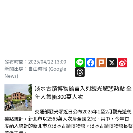
Line
Facebook
Plurk
X
Si
發布時間：2025/04/22 13:00
W
新聞出處：自由時報 (Google
Threads
News)
淡水古蹟博物館首入列觀光遊憩熱點 全
年人氣衝300萬人次
交通部觀光署近日公布2025年1至2月觀光遊憩
據點統計，新北市以2565萬人次居全國之冠。其中，今年首
度納入統計的新北市立淡水古蹟博物館。淡水古蹟博物館長蔡
美治表示，...