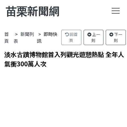
苗栗新聞網
首
新聞列
即時快
回首
上一
下一
頁
表
訊
頁
則
則
淡水古蹟博物館首入列觀光遊憩熱點 全年人
氣衝300萬人次