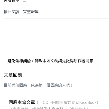
按此閱讀「完整報導」
避免法律糾紛
，轉載本區文稿請先徵得原作者同意！
文章回應
目前尚無回應，成為第一個回應的人吧！
回應本篇文章！
（以下回應不會連結到FaceBook）
（言責自負，請勿涉及人身攻擊，以免挨告！）