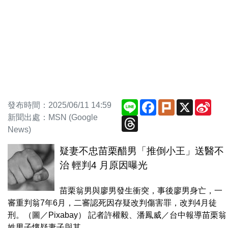
Line
Facebook
Plurk
X
Sina
發布時間：2025/06/11 14:59
Wei
新聞出處：MSN (Google
Threads
News)
疑妻不忠苗栗醋男「推倒小王」送醫不
治 輕判4 月原因曝光
苗栗翁男與廖男發生衝突，事後廖男身亡，一
審重判翁7年6月，二審認死因存疑改判傷害罪，改判4月徒
刑。（圖／Pixabay） 記者許權毅、潘鳳威／台中報導苗栗翁
姓男子懷疑妻子與其...