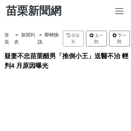
苗栗新聞網
首
新聞列
即時快
回首
上一
下一
頁
則
則
頁
表
訊
疑妻不忠苗栗醋男「推倒小王」送醫不治 輕
判4 月原因曝光