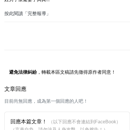
按此閱讀「完整報導」
避免法律糾紛
，轉載本區文稿請先徵得原作者同意！
文章回應
目前尚無回應，成為第一個回應的人吧！
回應本篇文章！
（以下回應不會連結到FaceBook）
（言責自負，請勿涉及人身攻擊，以免挨告！）