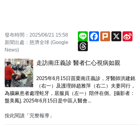
Line
Facebook
Plurk
X
Si
發布時間：2025/06/21 15:58
We
新聞出處：慈濟全球 (Google
Threads
News)
走訪南庄義診 醫者仁心視病如親
2025年6月15日苗栗南庄義診，牙醫師洪建銘
（右一）及護理師趙雅萍（右二）夫妻同行，
為腦麻患者處理蛀牙，居服員（左一）陪伴在側。[攝影者：
盤美鳳]. 2025年6月15日是中區人醫會...
按此閱讀「完整報導」