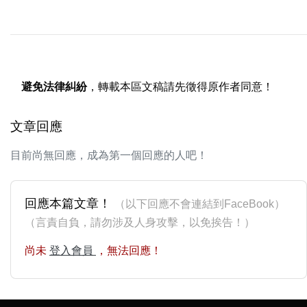
避免法律糾紛
，轉載本區文稿請先徵得原作者同意！
文章回應
目前尚無回應，成為第一個回應的人吧！
回應本篇文章！
（以下回應不會連結到FaceBook）
（言責自負，請勿涉及人身攻擊，以免挨告！）
尚未
登入會員
，無法回應！