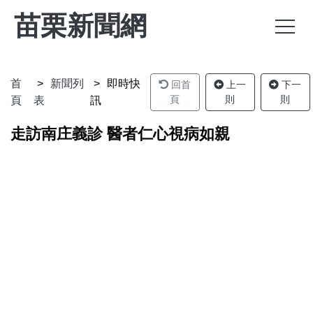
苗栗新聞網
首
新聞列
即時快
回首
上一
下一
頁
則
則
頁
表
訊
走訪南庄義診 醫者仁心視病如親