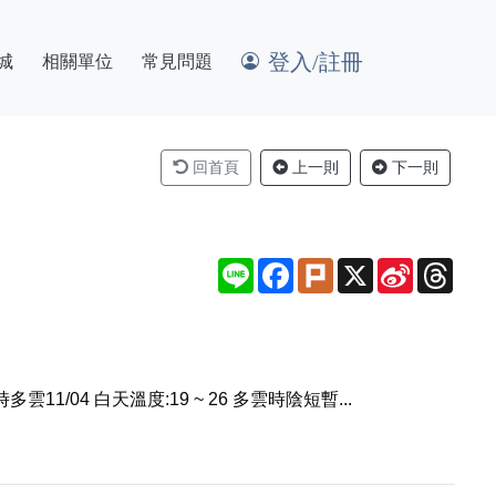
登入/註冊
城
相關單位
常見問題
回首頁
上一則
下一則
Line
Facebook
Plurk
X
Sina
Thre
Weibo
陰時多雲11/04 白天溫度:19 ~ 26 多雲時陰短暫...