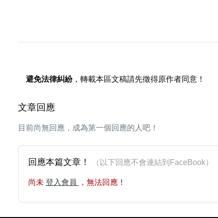
避免法律糾紛
，轉載本區文稿請先徵得原作者同意！
文章回應
目前尚無回應，成為第一個回應的人吧！
回應本篇文章！
（以下回應不會連結到FaceBoo
尚未
登入會員
，無法回應！