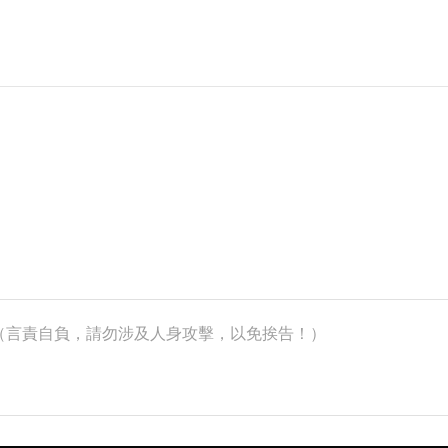
k）（言責自負，請勿涉及人身攻擊，以免挨告！）