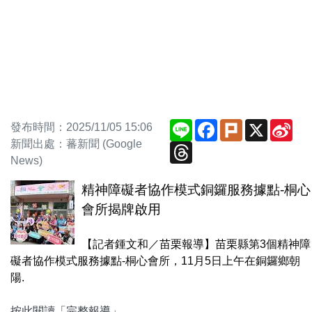
Line
Facebook
Plurk
X
Sin
發布時間：2025/11/05 15:06
We
新聞出處：蕃新聞 (Google
Threads
News)
精神障礙者協作模式銅鑼服務據點-桐心
會所揭牌啟用
【記者鍾文和／苗栗報導】苗栗縣第3個精神障
礙者協作模式服務據點-桐心會所，11月5日上午在銅鑼鄉朝
陽.
按此閱讀「完整報導」