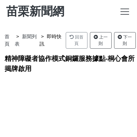
苗栗新聞網
首
新聞列
即時快
回首
上一
下一
頁
則
則
頁
表
訊
精神障礙者協作模式銅鑼服務據點-桐心會所
揭牌啟用