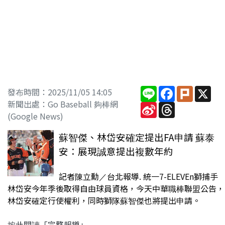
Line
Facebook
Plurk
X
發布時間：2025/11/05 14:05
新聞出處：Go Baseball 夠棒網
Sina
Threads
Weibo
(Google News)
蘇智傑、林岱安確定提出FA申請 蘇泰
安：展現誠意提出複數年約
記者陳立勳／台北報導. 統一7-ELEVEn獅捕手
林岱安今年季後取得自由球員資格，今天中華職棒聯盟公告，
林岱安確定行使權利，同時獅隊蘇智傑也將提出申請。
按此閱讀「完整報導」