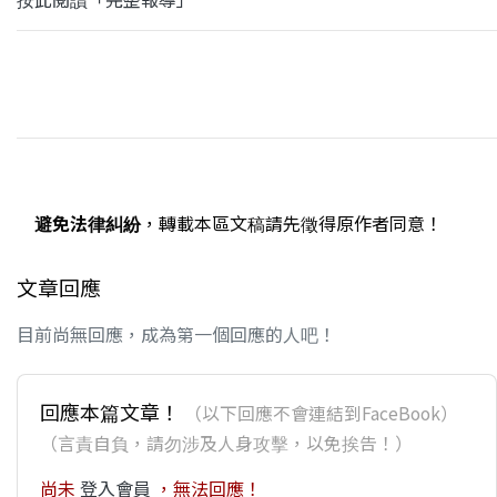
避免法律糾紛
，轉載本區文稿請先徵得原作者同意！
文章回應
目前尚無回應，成為第一個回應的人吧！
回應本篇文章！
（以下回應不會連結到FaceBook）
（言責自負，請勿涉及人身攻擊，以免挨告！）
尚未
登入會員
，無法回應！