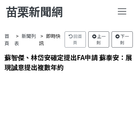
苗栗新聞網
首
新聞列
即時快
回首
上一
下一
頁
表
訊
頁
則
則
蘇智傑、林岱安確定提出FA申請 蘇泰安：展
現誠意提出複數年約