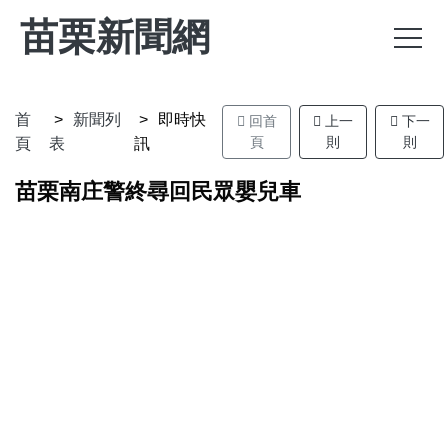
苗栗新聞網
首
新聞列
即時快
回首
上一
下一
頁
則
則
頁
表
訊
苗栗南庄警終尋回民眾嬰兒車